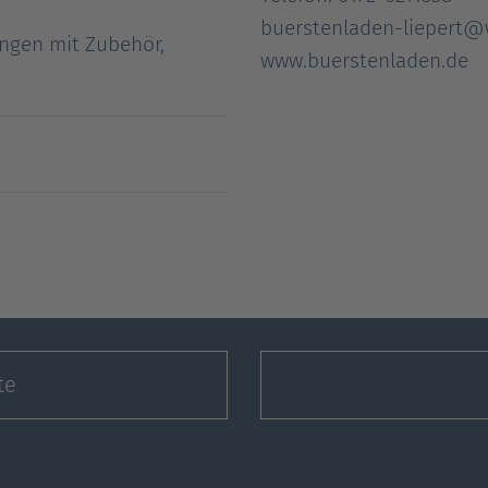
buerstenladen-liepert@
angen mit Zubehör,
www.buerstenladen.de
te